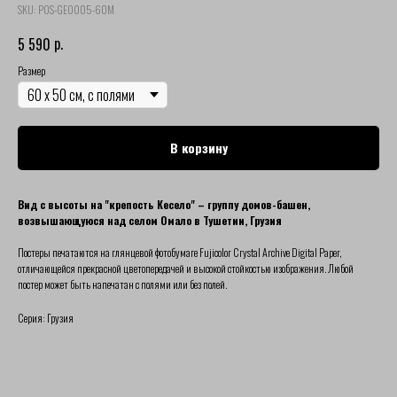
SKU:
POS-GEO005-60M
р.
5 590
Размер
В корзину
Вид с высоты на "крепость Кесело" – группу домов-башен,
возвышающуюся над селом Омало в Тушетии, Грузия
Постеры печатаются на глянцевой фотобумаге Fujicolor Crystal Archive Digital Paper,
отличающейся прекрасной цветопередачей и высокой стойкостью изображения. Любой
постер может быть напечатан с полями или без полей.
Серия: Грузия